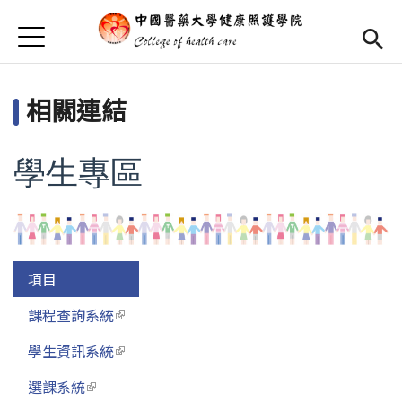
Jump to Main content
Jump to Navigation
首頁
首頁
相關連結
學院簡介
Open subm
學院成員
Open subm
學生專區
活動集錦
相關連結
項目
長期照護學程
(link is external)
課程查詢系統
(link is external)
博士班專區
Open subm
學生資訊系統
(link is external)
English
(link is external)
選課系統
(link is external)