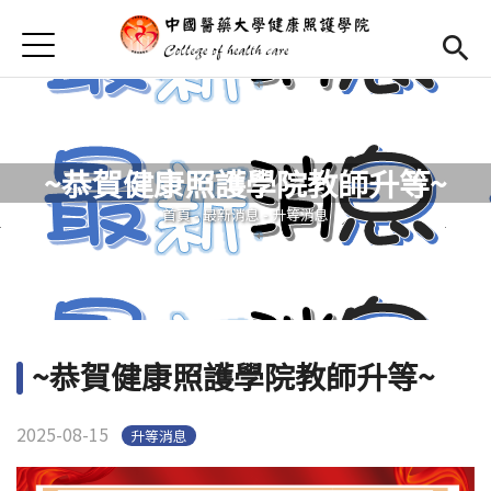
Jump to Main content
Jump to Navigation
首頁
首頁
學院簡介
Open subm
~恭賀健康照護學院教師升等~
學院成員
Open subm
您在這裡
首頁
-
最新消息
-
升等消息
活動集錦
相關連結
長期照護學程
(link is external)
~恭賀健康照護學院教師升等~
博士班專區
Open subm
2025-08-15
升等消息
English
(link is external)