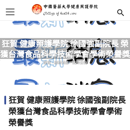
Jump to Main content
Jump to Navigation
首頁
首頁
學院簡介
Open subm
狂賀 健康照護學院 徐國強副院長 榮
學院成員
Open subm
獲台灣食品科學技術學會學術榮譽獎
您在這裡
活動集錦
首頁
-
最新消息
-
院所公告
相關連結
長期照護學程
(link is external)
狂賀 健康照護學院 徐國強副院長
博士班專區
Open subm
榮獲台灣食品科學技術學會學術
English
(link is external)
榮譽獎