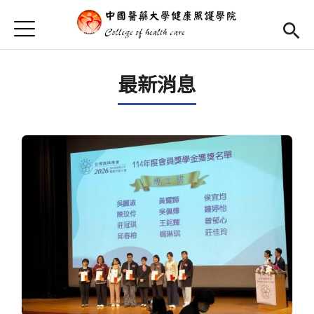
Jump to Main content
Jump to Navigation
首頁
首頁
最新消息
學院簡介
Open subm
學院成員
Open subm
活動集錦
相關連結
長期照護學程
(link is external)
博士班專區
Open subm
English
(link is external)